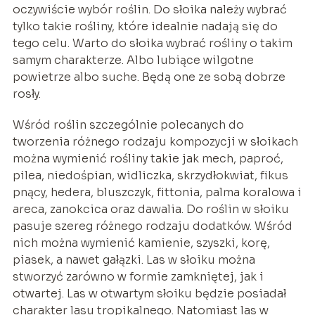
oczywiście wybór roślin. Do słoika należy wybrać
tylko takie rośliny, które idealnie nadają się do
tego celu. Warto do słoika wybrać rośliny o takim
samym charakterze. Albo lubiące wilgotne
powietrze albo suche. Będą one ze sobą dobrze
rosły.
Wśród roślin szczególnie polecanych do
tworzenia różnego rodzaju kompozycji w słoikach
można wymienić rośliny takie jak mech, paproć,
pilea, niedośpian, widliczka, skrzydłokwiat, fikus
pnący, hedera, bluszczyk, fittonia, palma koralowa i
areca, zanokcica oraz dawalia. Do roślin w słoiku
pasuje szereg różnego rodzaju dodatków. Wśród
nich można wymienić kamienie, szyszki, korę,
piasek, a nawet gałązki. Las w słoiku można
stworzyć zarówno w formie zamkniętej, jak i
otwartej. Las w otwartym słoiku będzie posiadał
charakter lasu tropikalnego. Natomiast las w