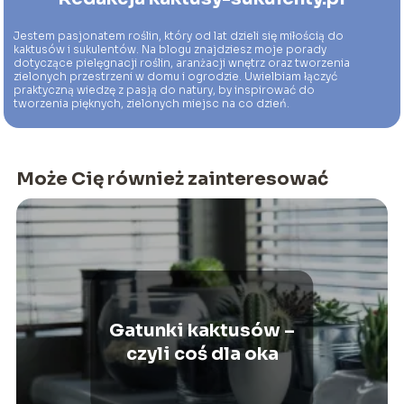
Jestem pasjonatem roślin, który od lat dzieli się miłością do
kaktusów i sukulentów. Na blogu znajdziesz moje porady
dotyczące pielęgnacji roślin, aranżacji wnętrz oraz tworzenia
zielonych przestrzeni w domu i ogrodzie. Uwielbiam łączyć
praktyczną wiedzę z pasją do natury, by inspirować do
tworzenia pięknych, zielonych miejsc na co dzień.
Może Cię również zainteresować
Gatunki kaktusów –
czyli coś dla oka