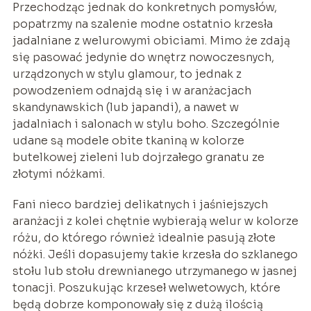
Przechodząc jednak do konkretnych pomysłów,
popatrzmy na szalenie modne ostatnio krzesła
jadalniane z welurowymi obiciami. Mimo że zdają
się pasować jedynie do wnętrz nowoczesnych,
urządzonych w stylu glamour, to jednak z
powodzeniem odnajdą się i w aranżacjach
skandynawskich (lub japandi), a nawet w
jadalniach i salonach w stylu boho. Szczególnie
udane są modele obite tkaniną w kolorze
butelkowej zieleni lub dojrzałego granatu ze
złotymi nóżkami.
Fani nieco bardziej delikatnych i jaśniejszych
aranżacji z kolei chętnie wybierają welur w kolorze
różu, do którego również idealnie pasują złote
nóżki. Jeśli dopasujemy takie krzesła do szklanego
stołu lub stołu drewnianego utrzymanego w jasnej
tonacji. Poszukując krzeseł welwetowych, które
będą dobrze komponowały się z dużą ilością