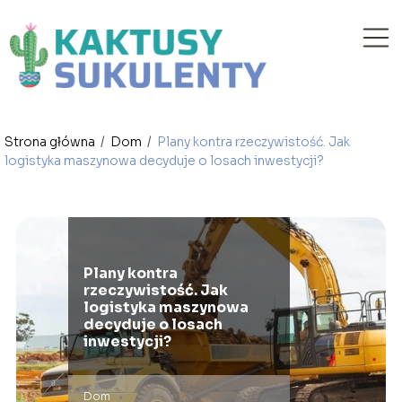
Strona główna
/
Dom
/
Plany kontra rzeczywistość. Jak
logistyka maszynowa decyduje o losach inwestycji?
Plany kontra
rzeczywistość. Jak
logistyka maszynowa
decyduje o losach
inwestycji?
Dom