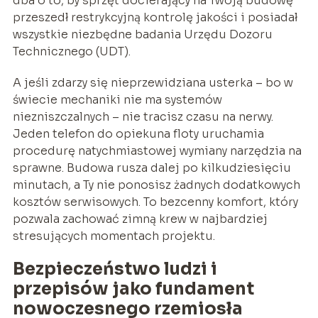
dba o to, by sprzęt docierający na Twoją budowę
przeszedł restrykcyjną kontrolę jakości i posiadał
wszystkie niezbędne badania Urzędu Dozoru
Technicznego (UDT).
A jeśli zdarzy się nieprzewidziana usterka – bo w
świecie mechaniki nie ma systemów
niezniszczalnych – nie tracisz czasu na nerwy.
Jeden telefon do opiekuna floty uruchamia
procedurę natychmiastowej wymiany narzędzia na
sprawne. Budowa rusza dalej po kilkudziesięciu
minutach, a Ty nie ponosisz żadnych dodatkowych
kosztów serwisowych. To bezcenny komfort, który
pozwala zachować zimną krew w najbardziej
stresujących momentach projektu.
Bezpieczeństwo ludzi i
przepisów jako fundament
nowoczesnego rzemiosła